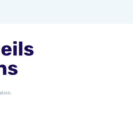
eils
ns
ation.