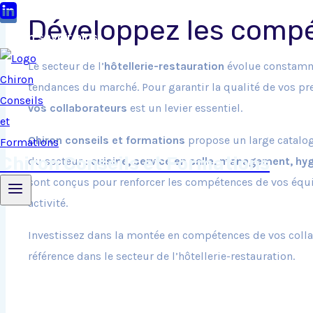
Développez les compé
En savoir plus
Le secteur de l’
hôtellerie-restauration
évolue constamme
tendances du marché. Pour garantir la qualité de vos pr
vos collaborateurs
est un levier essentiel.
Chiron conseils et formations
propose un large catalo
Chiron Conseils et Formations
du secteur :
cuisine, service en salle, management, hyg
sont conçus pour renforcer les compétences de vos équip
activité.
Investissez dans la montée en compétences de vos collab
référence dans le secteur de l’hôtellerie-restauration.